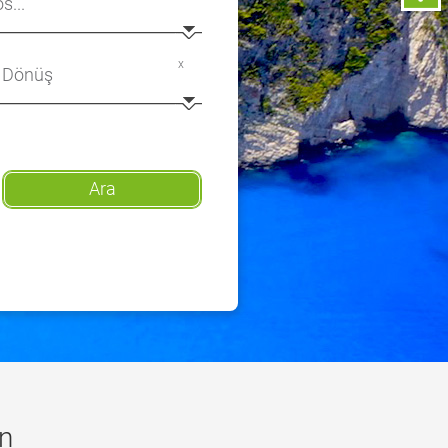
x
Ara
in