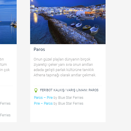
Paros
tın
Onun güzel plajları dünyanin birçok
e tüm
ziyaretçi çeker yanı sıra onun anıtları
tin çok
adada gelişti parlak kültürüne tanıklık
Athena tapınağı olarak anıtlar çekmek.
FERIBOT KALKIŞ/ VARIŞ LIMANI: PAROS
Paros – Pire
by
Blue Star Ferries
Ferries
Pire – Paros
by
Blue Star Ferries
Ferries