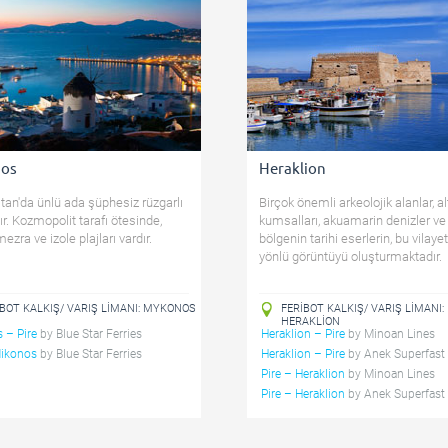
os
Heraklion
tan'da ünlü ada şüphesiz rüzgarlı
Birçok önemli arkeolojik alanlar, al
ır. Kozmopolit tarafı ötesinde,
kumsalları, akuamarin denizler v
ezra ve izole plajları vardır.
bölgenin tarihi eserlerin, bu vilaye
yönlü görüntüyü oluşturmaktadır.
IBOT KALKIŞ/ VARIŞ LIMANI: MYKONOS
FERIBOT KALKIŞ/ VARIŞ LIMANI:
HERAKLION
 – Pire
by
Blue Star Ferries
Heraklion – Pire
by
Minoan Lines
Mikonos
by
Blue Star Ferries
Heraklion – Pire
by
Anek Superfast 
Pire – Heraklion
by
Minoan Lines
Pire – Heraklion
by
Anek Superfast 