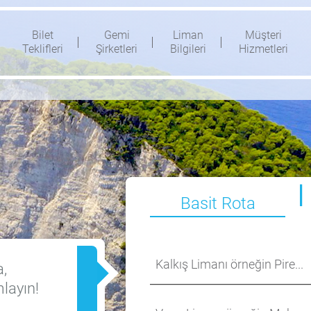
Bilet
Gemi
Liman
Müşteri
Teklifleri
Şirketleri
Bilgileri
Hizmetleri
|
Basit
Rota
,
layın!