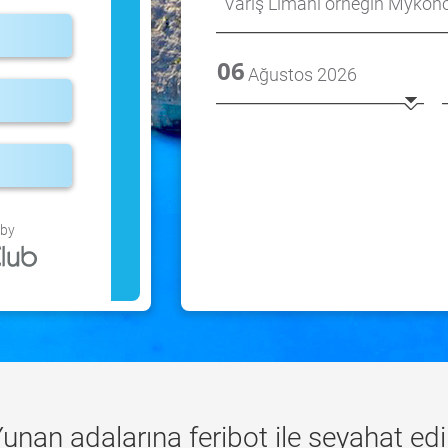
06
 by
unan adalarına feribot
ile seyahat ed