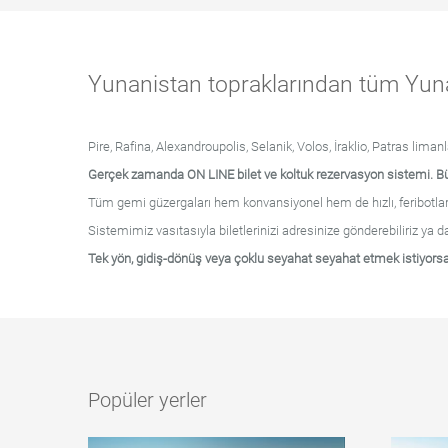
Yunanistan topraklarından tüm Yunan
Pire, Rafina, Alexandroupolis, Selanik, Volos, İraklio, Patras lima
Gerçek zamanda ON LINE bilet ve koltuk rezervasyon sistemi. Bü
Tüm gemi güzergaları hem konvansiyonel hem de hızlı, feribotlar, hızlı
Sistemimiz vasıtasıyla biletlerinizi adresinize gönderebiliriz ya d
Tek yön, gidiş-dönüş veya çoklu seyahat seyahat etmek istiyors
Popüler yerler