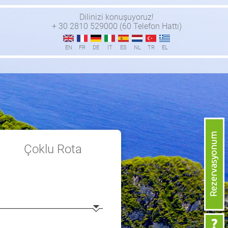
Dilinizi konuşuyoruz!
+ 30 2810 529000 (60 Telefon Hattı)
EN
FR
DE
IT
ES
NL
TR
EL
Çoklu
Rota