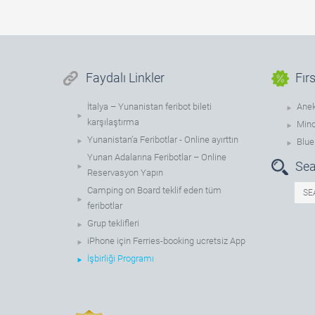
Faydalı Linkler
Fır
İtalya – Yunanistan feribot bileti
Anek
karşılaştırma
Mino
Yunanistan’a Feribotlar - Online ayırttın
Blue 
Yunan Adalarına Feribotlar – Online
Sea
Reservasyon Yapın
Camping on Board teklif eden tüm
feribotlar
Grup teklifleri
iPhone için Ferries-booking ucretsiz App
İşbirliği Programı