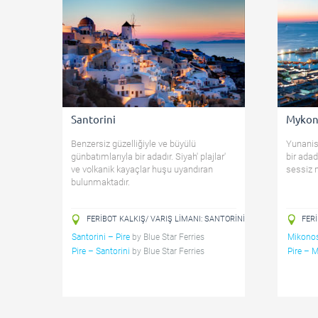
Santorini
Mykon
Benzersiz güzelliğiyle ve büyülü
Yunanis
günbatımlarıyla bir adadır. Siyah' plajlar'
bir adad
ve volkanik kayaçlar huşu uyandıran
sessiz m
bulunmaktadır.
FERIBOT KALKIŞ/ VARIŞ LIMANI: SANTORINI
FER
Santorini – Pire
by
Blue Star Ferries
Mikonos
Pire – Santorini
by
Blue Star Ferries
Pire – 