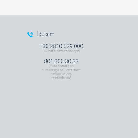
İletişim
+30 2810 529 000
(60 hatla hizmetinizdeyiz)
801 300 30 33
(Yunanistan çapı
numarası,yerel ücret sabit
hatlara ve cep
telefonlarına)