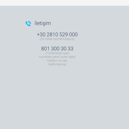
İletişim
+30 2810 529 000
(60 hatla hizmetinizdeyiz)
801 300 30 33
(Yunanistan çapı
numarası,yerel ücret sabit
hatlara ve cep
telefonlarına)