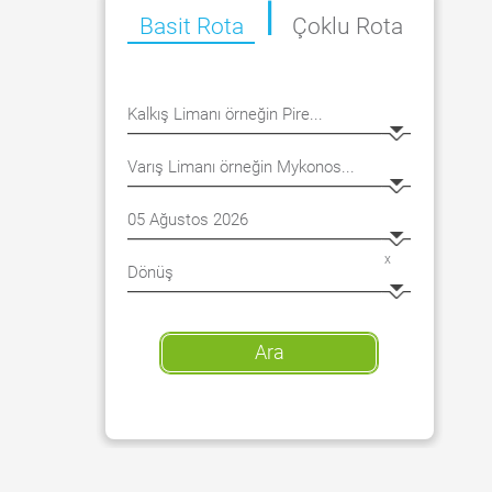
|
Basit
Rota
Çoklu
Rota
x
Ara