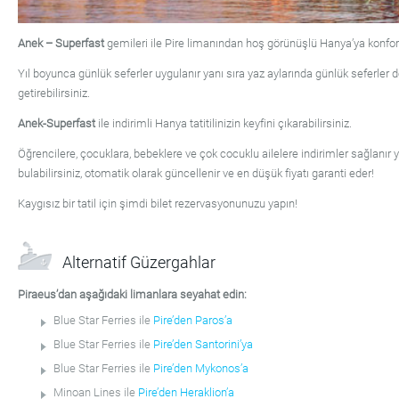
Anek – Superfast
gemileri ile Pire limanından hoş görünüşlü Hanya’ya konfor
Yıl boyunca günlük seferler uygulanır yanı sıra yaz aylarında günlük seferler d
getirebilirsiniz.
Anek-Superfast
ile indirimli Hanya tatitilinizin keyfini çıkarabilirsiniz.
Öğrencilere, çocuklara, bebeklere ve çok cocuklu ailelere indirimler sağlanır
bulabilirsiniz, otomatik olarak güncellenir ve en düşük fiyatı garanti eder!
Kaygısız bir tatil için şimdi bilet rezervasyonunuzu yapın!
Alternatif Güzergahlar
Piraeus’dan aşağıdaki limanlara seyahat edin:
Blue Star Ferries ile
Pire’den Paros’a
Blue Star Ferries ile
Pire’den Santorini’ya
Blue Star Ferries ile
Pire’den Mykonos’a
Minoan Lines ile
Pire’den Heraklion’a