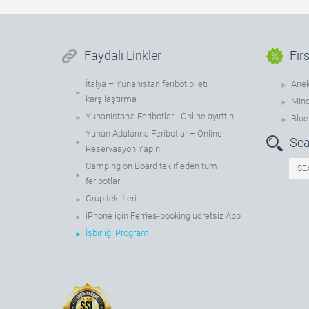
Faydalı Linkler
Fır
İtalya – Yunanistan feribot bileti
Anek
karşılaştırma
Mino
Yunanistan’a Feribotlar - Online ayırttın
Blue 
Yunan Adalarına Feribotlar – Online
Sea
Reservasyon Yapın
Camping on Board teklif eden tüm
feribotlar
Grup teklifleri
iPhone için Ferries-booking ucretsiz App
İşbirliği Programı