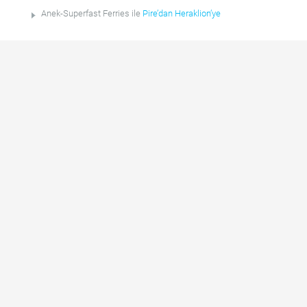
Anek-Superfast Ferries ile
Pire’dan Heraklion’ye