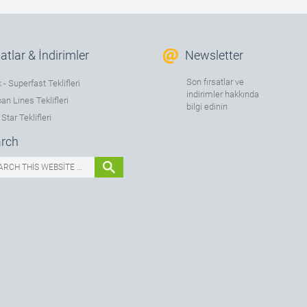
satlar & İndirimler
Newsletter
Son fırsatlar ve
 - Superfast Teklifleri
indirimler hakkında
an Lines Teklifleri
bilgi edinin
Star Teklifleri
rch