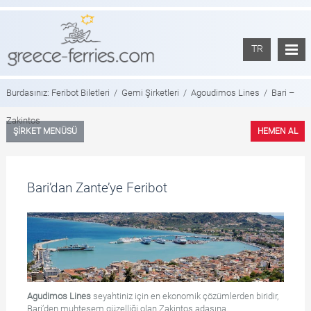
TR
Burdasınız:
Feribot Biletleri
/
Gemi Şirketleri
/
Agoudimos Lines
/
Bari –
Zakintos
ŞİRKET MENÜSÜ
HEMEN AL
Bari’dan Zante’ye Feribot
Agudimos Lines
seyahtiniz için en ekonomik çözümlerden biridir,
Bari’den muhteşem güzelliği olan Zakintos adasına.