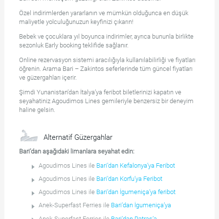
Özel indirimlerden yararlanın ve mümkün olduğunca en düşük
maliyetle yolculuğunuzun keyfinizi çıkarın!
Bebek ve çocuklara yıl boyunca indirimler, ayrıca bununla birlikte
sezonluk Early booking teklifide sağlanır.
Online rezervasyon sistemi aracılığıyla kullanılabilirliği ve fiyatları
öğrenin. Arama Bari – Zakintos seferlerinde tüm güncel fiyatları
ve güzergahları içerir.
Şimdi Yunanistan’dan İtalya’ya feribot biletlerinizi kapatın ve
seyahatiniz Agoudimos Lines gemileriyle benzersiz bir deneyim
haline gelsin.
Alternatif Güzergahlar
Bari’dan aşağıdaki limanlara seyahat edin:
Agoudimos Lines ile
Bari’dan Kefalonya’ya Feribot
Agoudimos Lines ile
Bari’dan Korfu’ya Feribot
Agoudimos Lines ile
Bari’dan İgumeniça’ya feribot
Anek-Superfast Ferries ile
Bari’dan İgumeniça’ya
Anek-Superfast Ferries ile
Bari’dan Patras’a