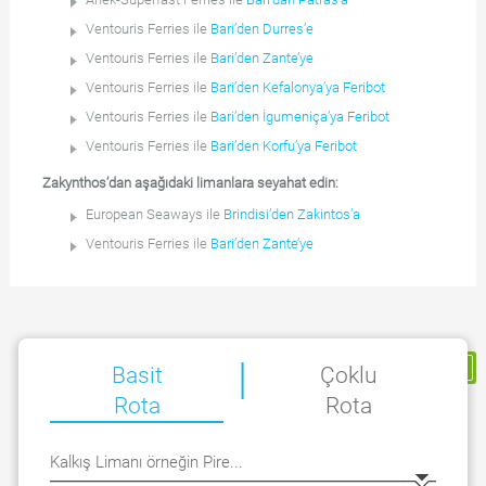
Ventouris Ferries ile
Bari’den Durres’e
Ventouris Ferries ile
Bari’den Zante’ye
Ventouris Ferries ile
Bari’den Kefalonya’ya Feribot
Ventouris Ferries ile
Bari’den İgumeniça’ya Feribot
Ventouris Ferries ile
Bari’den Korfu’ya Feribot
Zakynthos’dan aşağıdaki limanlara seyahat edin:
European Seaways ile
Brindisi’den Zakintos’a
Ventouris Ferries ile
Bari’den Zante’ye
|
Rezervasyonum
Basit
Çoklu
Rota
Rota