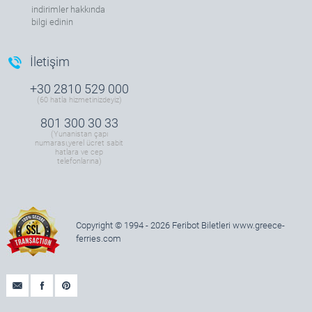
indirimler hakkında
bilgi edinin
İletişim
+30 2810 529 000
(60 hatla hizmetinizdeyiz)
801 300 30 33
(Yunanistan çapı
numarası,yerel ücret sabit
hatlara ve cep
telefonlarına)
Copyright © 1994 - 2026 Feribot Biletleri
www.greece-
ferries.com