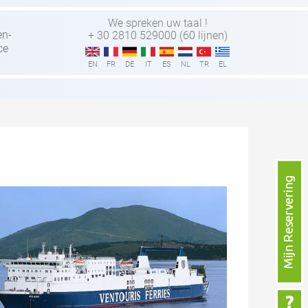
We spreken uw taal !
en-
+ 30 2810 529000 (60 lijnen)
ce
EN
FR
DE
IT
ES
NL
TR
EL