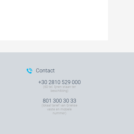
Contact
+30 2810 529 000
(60 tel. lijnen staan ter
beschikking)
801 300 30 33
(lokaal tarief van Griekse
vaste en mobiele
nummer)