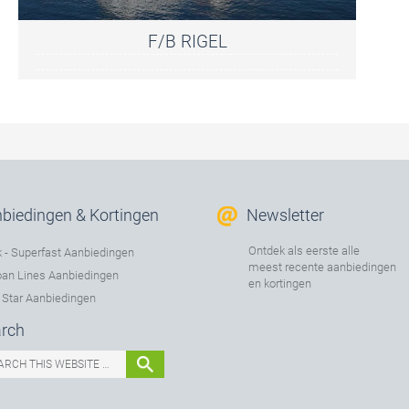
F/B RIGEL
biedingen & Kortingen
Newsletter
Ontdek als eerste alle
 - Superfast Aanbiedingen
meest recente aanbiedingen
an Lines Aanbiedingen
en kortingen
 Star Aanbiedingen
rch