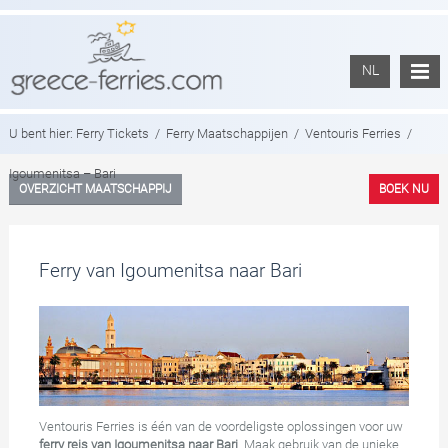
NL
U bent hier:
Ferry Tickets
/
Ferry Maatschappijen
/
Ventouris Ferries
/
Igoumenitsa – Bari
OVERZICHT MAATSCHAPPIJ
BOEK NU
Ferry van Igoumenitsa naar Bari
Ventouris Ferries is één van de voordeligste oplossingen voor uw
ferry reis van Igoumenitsa naar Bari
. Maak gebruik van de unieke