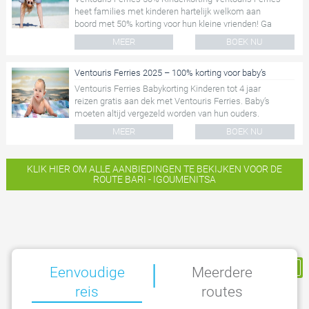
heet families met kinderen hartelijk welkom aan
boord met 50% korting voor hun kleine vrienden! Ga
met de gehele...
MEER
BOEK NU
Ventouris Ferries 2025 – 100% korting voor baby’s
Ventouris Ferries Babykorting Kinderen tot 4 jaar
reizen gratis aan dek met Ventouris Ferries. Baby’s
moeten altijd vergezeld worden van hun ouders.
Reserveert u...
MEER
BOEK NU
KLIK HIER OM ALLE AANBIEDINGEN TE BEKIJKEN VOOR DE
ROUTE BARI - IGOUMENITSA
|
Mijn Reservering
Eenvoudige
Meerdere
reis
routes