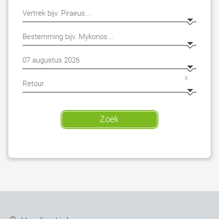
x
Zoek