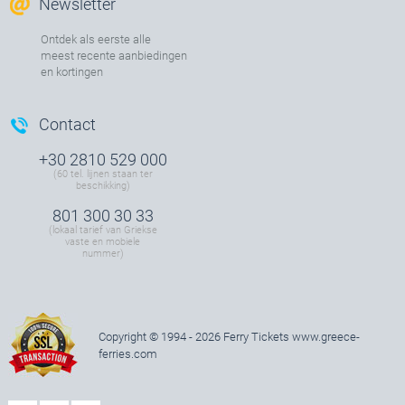
Newsletter
Ontdek als eerste alle
meest recente aanbiedingen
en kortingen
Contact
+30 2810 529 000
(60 tel. lijnen staan ter
beschikking)
801 300 30 33
(lokaal tarief van Griekse
vaste en mobiele
nummer)
Copyright © 1994 - 2026 Ferry Tickets
www.greece-
ferries.com