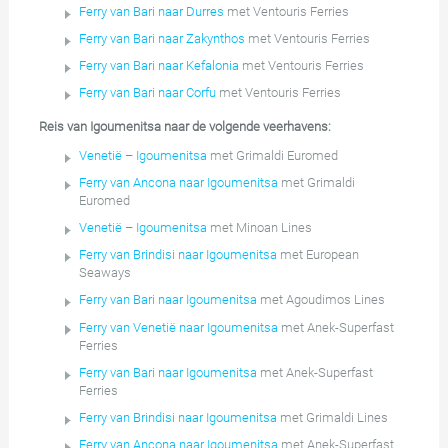
Ferry van Bari naar Durres
met Ventouris Ferries
Ferry van Bari naar Zakynthos
met Ventouris Ferries
Ferry van Bari naar Kefalonia
met Ventouris Ferries
Ferry van Bari naar Corfu
met Ventouris Ferries
Reis van Igoumenitsa naar de volgende veerhavens:
Venetië – Igoumenitsa
met Grimaldi Euromed
Ferry van Ancona naar Igoumenitsa
met Grimaldi
Euromed
Venetië – Igoumenitsa
met Minoan Lines
Ferry van Brindisi naar Igoumenitsa
met European
Seaways
Ferry van Bari naar Igoumenitsa
met Agoudimos Lines
Ferry van Venetië naar Igoumenitsa
met Anek-Superfast
Ferries
Ferry van Bari naar Igoumenitsa
met Anek-Superfast
Ferries
Ferry van Brindisi naar Igoumenitsa
met Grimaldi Lines
Ferry van Ancona naar Igoumenitsa
met Anek-Superfast