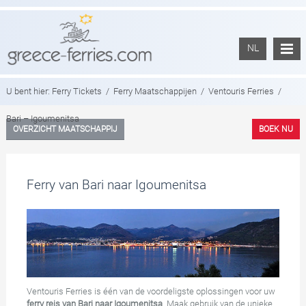
NL
U bent hier:
Ferry Tickets
/
Ferry Maatschappijen
/
Ventouris Ferries
/
Bari – Igoumenitsa
OVERZICHT MAATSCHAPPIJ
BOEK NU
Ferry van Bari naar Igoumenitsa
Ventouris Ferries is één van de voordeligste oplossingen voor uw
ferry reis van Bari naar Igoumenitsa
. Maak gebruik van de unieke