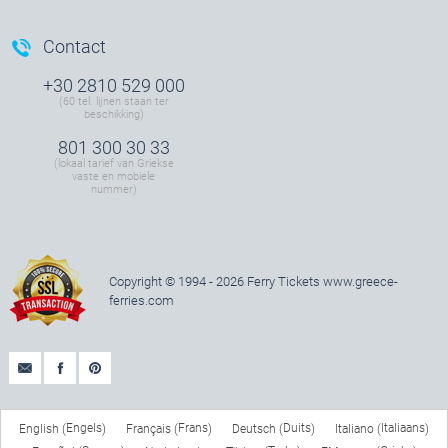
Contact
+30 2810 529 000
(60 tel. lijnen staan ter
beschikking)
801 300 30 33
(lokaal tarief van Griekse
vaste en mobiele
nummer)
Copyright © 1994 - 2026 Ferry Tickets
www.greece-
ferries.com
Engels
Frans
Duits
Italiaans
English
Français
Deutsch
Italiano
(
)
(
)
(
)
(
)