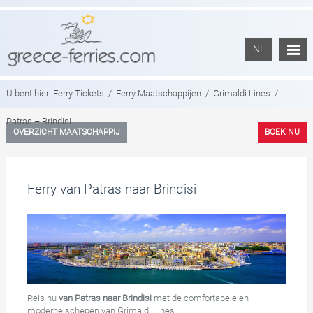
NL
U bent hier:
Ferry Tickets
/
Ferry Maatschappijen
/
Grimaldi Lines
/
Patras – Brindisi
OVERZICHT MAATSCHAPPIJ
BOEK NU
Ferry van Patras naar Brindisi
Reis nu
van Patras naar Brindisi
met de comfortabele en
moderne schepen van Grimaldi Lines.