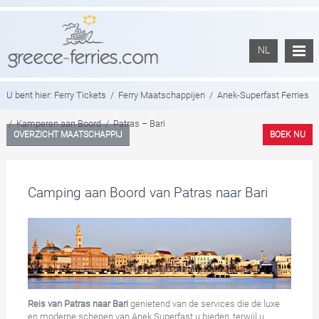
NL
U bent hier:
Ferry Tickets
/
Ferry Maatschappijen
/
Anek-Superfast Ferries
/
Kamperen aan Boord
/
Patras – Bari
OVERZICHT MAATSCHAPPIJ
BOEK NU
Camping aan Boord van Patras naar Bari
Reis van Patras naar Bari
genietend van de services die de luxe
en moderne schepen van Anek Superfast u bieden, terwijl u