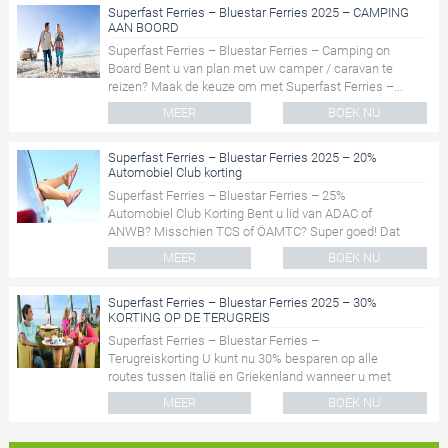
Superfast Ferries – Bluestar Ferries 2025 – CAMPING
AAN BOORD
Superfast Ferries – Bluestar Ferries – Camping on
Board Bent u van plan met uw camper / caravan te
reizen? Maak de keuze om met Superfast Ferries –...
MEER
BOEK NU
Superfast Ferries – Bluestar Ferries 2025 – 20%
Automobiel Club korting
Superfast Ferries – Bluestar Ferries – 25%
Automobiel Club Korting Bent u lid van ADAC of
ANWB? Misschien TCS of ÖAMTC? Super goed! Dat
betekent dat u 25 % kunt be...
MEER
BOEK NU
Superfast Ferries – Bluestar Ferries 2025 – 30%
KORTING OP DE TERUGREIS
Superfast Ferries – Bluestar Ferries –
Terugreiskorting U kunt nu 30% besparen op alle
routes tussen Italië en Griekenland wanneer u met
Superfast Ferries – B...
MEER
BOEK NU