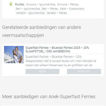
Routes:
Ancona – Igoumenitsa
,
Ancona – Patras
,
Bari – Igoumenitsa
,
Bari – Patras
,
Italië – Griekenland
,
Venetië – Igoumenitsa
,
Venetië – Patras
Gerelateerde aanbiedingen van andere
veermaatschappijen
Superfast Ferries – Bluestar Ferries 2025 – 20%
SLAAPSTOEL / DEK AANBIEDING
Superfast Ferries – Bluestar Ferries – 20%
Slaapstoelen Het is zoveel leuker om met vrienden te
reizen dan alleen! Reserveer nu en profiteer van de
speciale p...
MEER
BOEK NU
Meer aanbiedigen van Anek-Superfast Ferries