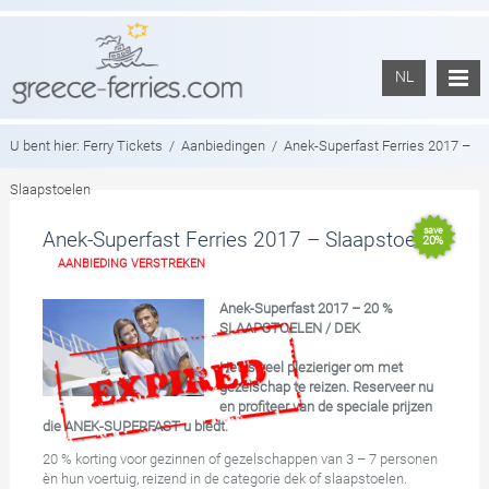
NL
U bent hier:
Ferry Tickets
/
Aanbiedingen
/
Anek-Superfast Ferries 2017 –
Slaapstoelen
save
Anek-Superfast Ferries 2017 – Slaapstoelen
20%
AANBIEDING VERSTREKEN
Anek-Superfast 2017 – 20 %
SLAAPSTOELEN / DEK
Het is veel plezieriger om met
gezelschap te reizen. Reserveer nu
en profiteer van de speciale prijzen
die ANEK-SUPERFAST u biedt.
20 % korting voor gezinnen of gezelschappen van 3 – 7 personen
èn hun voertuig, reizend in de categorie dek of slaapstoelen.