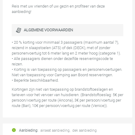
Reis met uw vrienden of uw gezin en profiteer van deze
aanbieding!
ALGEMENE VOORWAARDEN
• 20 % korting voor minimaal 3 passagiers (maximum aantal 7),
reizend in slaapstoelen (ATS) of dek (DECK), met of zonder
personenvoertuig tot 6 meter lang en 2 meter hoog (categorie 1).
• Alle passagiers dienen onder dezelfde reserveringscode te
reizen.
• Korting is van toepassing op passagiers en personenvoertuigen.
Niet van toepassing voor Camping aan Boord reserveringen.
• Beperkte beschikbaarheid.
Kortingen zijn niet van toepassing op brandstoftoeslagen en
tarieven voor het vervoer van huisdieren. (Brandstoftoeslag: 5€ per
persoon/voertuig per route (Ancona), 3€ per persoon/voertuig per
route (Bari), 10€ per persoon/voertuig per route (Venice)).
Aanbieding:
airseat aanbieding
,
dek aanbieding