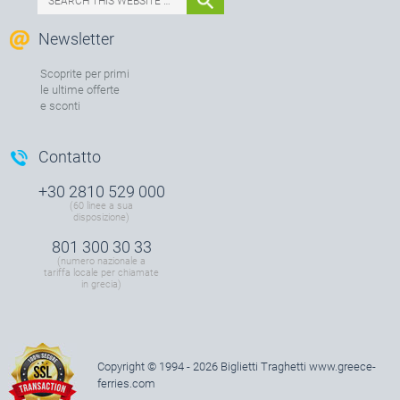
Newsletter
Scoprite per primi
le ultime offerte
e sconti
Contatto
+30 2810 529 000
(60 linee a sua
disposizione)
801 300 30 33
(numero nazionale a
tariffa locale per chiamate
in grecia)
Copyright © 1994 - 2026 Biglietti Traghetti
www.greece-
ferries.com