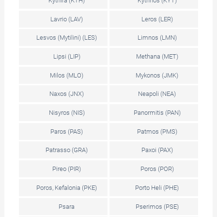
Kythira (KTH)
Kythnos (KYT)
Lavrio (LAV)
Leros (LER)
Lesvos (Mytilini) (LES)
Limnos (LMN)
Lipsi (LIP)
Methana (MET)
Milos (MLO)
Mykonos (JMK)
Naxos (JNX)
Neapoli (NEA)
Nisyros (NIS)
Panormitis (PAN)
Paros (PAS)
Patmos (PMS)
Patrasso (GRA)
Paxoi (PAX)
Pireo (PIR)
Poros (POR)
Poros, Kefalonia (PKE)
Porto Heli (PHE)
Psara
Pserimos (PSE)