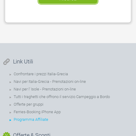
Link Utili
Confrontare i prezzi Italia-Grecia
Navi per Italia-Grecia - Prenotazioni on-line
Navi per l’ Isole - Prenotazioni on-line
Tutti i traghetti che offrono il servizio Campeggio a Bordo
Offerte per gruppi
Ferries-Booking iPhone App
Programma Affiliate
Offerte & Sconti