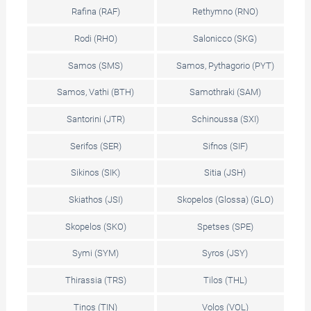
Rafina (RAF)
Rethymno (RNO)
Rodi (RHO)
Salonicco (SKG)
Samos (SMS)
Samos, Pythagorio (PYT)
Samos, Vathi (BTH)
Samothraki (SAM)
Santorini (JTR)
Schinoussa (SXI)
Serifos (SER)
Sifnos (SIF)
Sikinos (SIK)
Sitia (JSH)
Skiathos (JSI)
Skopelos (Glossa) (GLO)
Skopelos (SKO)
Spetses (SPE)
Symi (SYM)
Syros (JSY)
Thirassia (TRS)
Tilos (THL)
Tinos (TIN)
Volos (VOL)