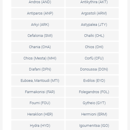
Andros (AND)
Antikythira (AKT)
Antiparos (ANP)
Argostoli (ARM)
Arkyi (ARK)
Astypalea (JTY)
Cefalonia (SMI)
Chalki (CHL)
Chania (CHA)
Chios (CHI)
Chios (Mesta) (ΜΗΙ)
Corfù (CFU)
Diafani (DFN)
Donoussa (DON)
Euboea, Mantoudi (MTI)
Evdilos (EYD)
Farmakonisi (FAR)
Folegandros (FOL)
Fourni (FOU)
Gytheio (GYT)
Heraklion (HER)
Hermioni (ERM)
Hydra (HYD)
Igoumenitsa (IGO)