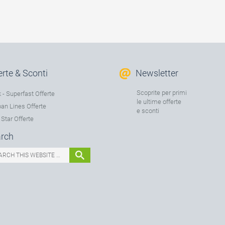
erte & Sconti
Newsletter
Scoprite per primi
 - Superfast Offerte
le ultime offerte
an Lines Offerte
e sconti
 Star Offerte
rch