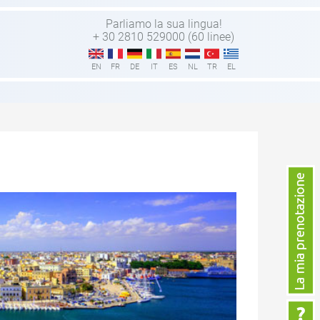
Parliamo la sua lingua!
a
+ 30 2810 529000 (60 linee)
EN
FR
DE
IT
ES
NL
TR
EL