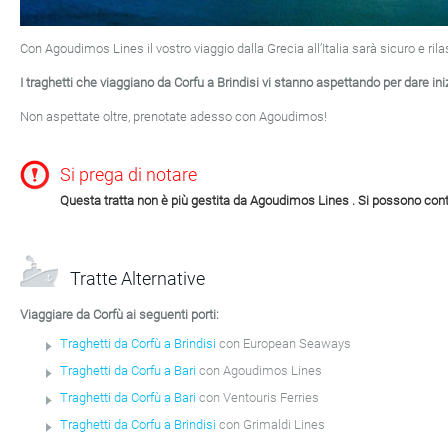
Con Agoudimos Lines il vostro viaggio dalla Grecia all’Italia sarà sicuro e ril
I traghetti che viaggiano da Corfu a Brindisi vi stanno aspettando per dare ini
Non aspettate oltre, prenotate adesso con Agoudimos!
Si prega di notare
Questa tratta non è più gestita da Agoudimos Lines . Si possono control
Tratte Alternative
Viaggiare da Corfù ai seguenti porti:
Traghetti da Corfù a Brindisi
con European Seaways
Traghetti da Corfu a Bari
con Agoudimos Lines
Traghetti da Corfù a Bari
con Ventouris Ferries
Traghetti da Corfu a Brindisi
con Grimaldi Lines