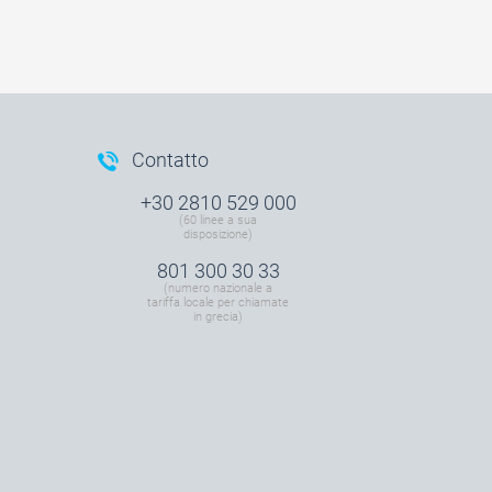
Contatto
+30 2810 529 000
(60 linee a sua
disposizione)
801 300 30 33
(numero nazionale a
tariffa locale per chiamate
in grecia)