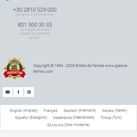
+30 2810 529 000
(60 lignes à votre service)
801 300 30 33
(prix appel local des
stables et portables
grecs)
Copyright © 1994 - 2026 Billets de Ferries
www.greece-
ferries.com
Anglais
Allemand
Italien
English
Français
Deutsch
Italiano
(
)
(
)
(
)
Espagnol
Néerlandais
Turc
Español
Nederlands
Türkçe
(
)
(
)
(
)
Grec moderne
Ελληνικα
(
)