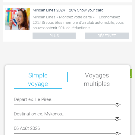
Minoan Lines 2024 – 20% Show your card
Minoan Lines « Montrez votre carte » – Economisez
20%! Si vous êtes membre d’un club automobile, vous
pouvez obtenir 20% de réduction s...
PLUS
RÉSERVEZ
|
Ma Réservation
Simple
Voyages
voyage
multiples