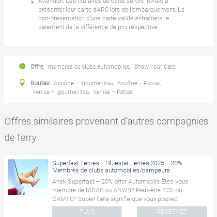
Attention: Les titulaires de carte seront invités à
présenter leur carte d’ARC lors de l’embarquement. La
non-présentation d’une carte valide entraînera le
paiement de la différence de prix respective.
Offre:
membres de clubs automobiles
,
Show Your Card
Routes:
Ancône – Igoumenitsa
,
Ancône – Patras
,
Venise – Igoumenitsa
,
Venise – Patras
Offres similaires provenant d'autres compagnies
de ferry
Superfast Ferries – Bluestar Ferries 2025 – 20%
Membres de clubs automobiles/campeurs
Anek-Superfast – 20% offer Automobile Êtes-vous
membre de l’ADAC ou ANWB? Peut-être TCS ou
ÖAMTC? Super! Cela signifie que vous pouvez
économiser 20% sur votre proc...
PLUS
RÉSERVEZ