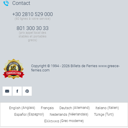
Contact
+30 2810 529 000
(60 lignes à votre service)
801 300 30 33
(prix appel local des
stables et portables
grecs)
Copyright © 1994 - 2026 Billets de Ferries
www.greece-
ferries.com
Anglais
Allemand
Italien
English
Français
Deutsch
Italiano
(
)
(
)
(
)
Espagnol
Néerlandais
Turc
Español
Nederlands
Türkçe
(
)
(
)
(
)
Grec moderne
Ελληνικα
(
)