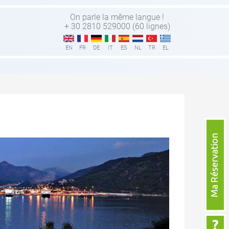
On parle la même langue !
+ 30 2810 529000 (60 lignes)
EN
FR
DE
IT
ES
NL
TR
EL