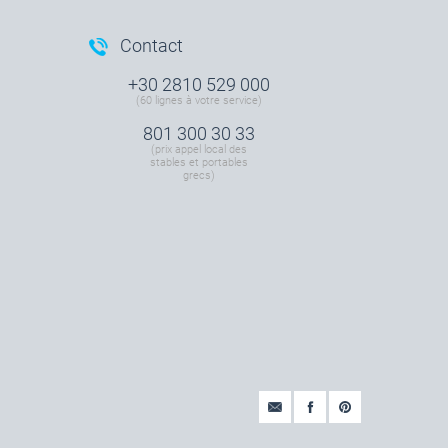
Contact
+30 2810 529 000
(60 lignes à votre service)
801 300 30 33
(prix appel local des
stables et portables
grecs)