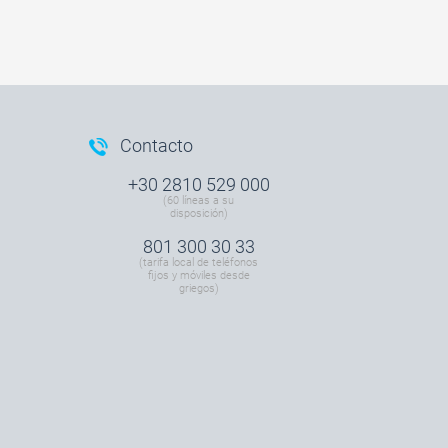
Contacto
+30 2810 529 000
(60 líneas a su
disposición)
801 300 30 33
(tarifa local de teléfonos
fijos y móviles desde
griegos)