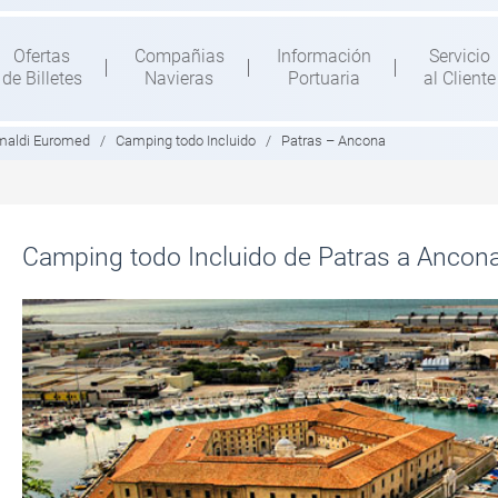
Ofertas
Compañias
Información
Servicio
de Billetes
Navieras
Portuaria
al Cliente
maldi Euromed
/
Camping todo Incluido
/
Patras – Ancona
Camping todo Incluido de Patras a Ancon