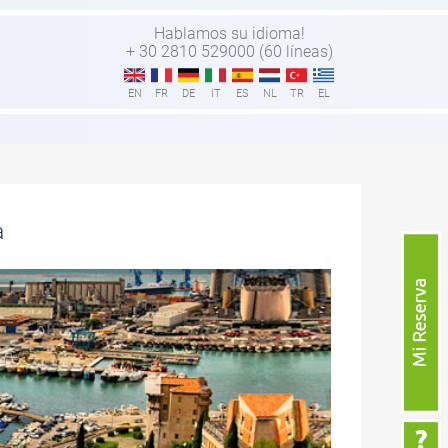
Hablamos su idioma!
+ 30 2810 529000 (60 líneas)
EN
FR
DE
IT
ES
NL
TR
EL
a