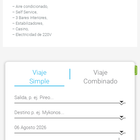
– Aire condicionado,
– Self Service,
– 3 Bares Interiores,
– Estabilizadores,
– Casino,
– Electricidad de 220V
|
Mi Reserva
Viaje
Viaje
Simple
Combinado
x