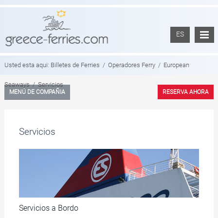
ES
Usted esta aqui:
Billetes de Ferries
/
Operadores Ferry
/
European
Seaways
/
Servicios
MENÚ DE COMPAÑIA
RESERVA AHORA
Servicios
Servicios a Bordo