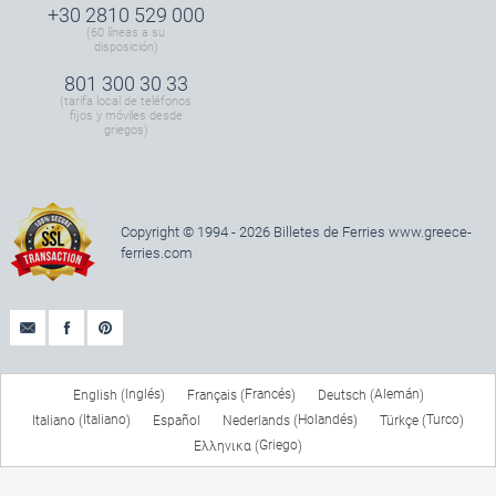
+30 2810 529 000
(60 líneas a su
disposición)
801 300 30 33
(tarifa local de teléfonos
fijos y móviles desde
griegos)
Copyright © 1994 - 2026 Billetes de Ferries
www.greece-
ferries.com
Inglés
Francés
Alemán
English
Français
Deutsch
(
)
(
)
(
)
Italiano
Holandés
Turco
Italiano
Español
Nederlands
Türkçe
(
)
(
)
(
)
Griego
Ελληνικα
(
)