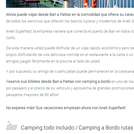
Ahora puede viajar desde Bari a Patras en la comodidad que ofrece su cara
de todos los servicios que ofrecen los barcos lujosos y modernos de Anek S
Anek Superfast, la empresa naviera que conecta el puerto de Bari en Italia c
Corfú.
De esta manera usted puede disfrutar de un viaje rápido, económico pero s
propio, disfrutando de una deliciosa comida en el restaurante a la carta o u
amigos juegan felizmente en la piscina al lado de usted.
Y por supuesto, su amigo de cuatro patas puede permanecer en la caravana
R
eserve sus billetes desde Bari a Patras con camping a bordo
en uno de los
por pasajero y el precio de su vehículo y aprovecha de grandes promocione
pasajeros mayores de 60 años!
No esperes más! Sus vacaciones empiezan ahora con Anek Superfast!
Camping todo Incluido / Camping a Bordo rutas 