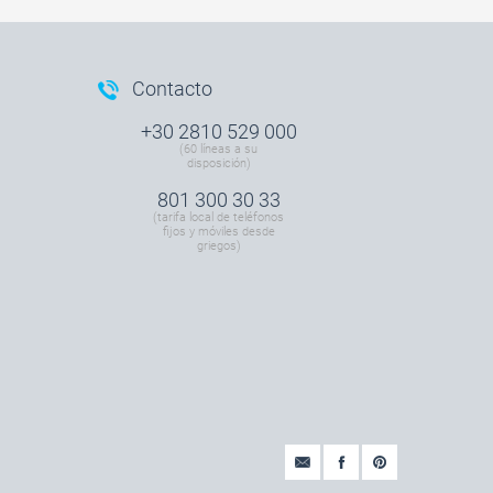
Contacto
+30 2810 529 000
(60 líneas a su
disposición)
801 300 30 33
(tarifa local de teléfonos
fijos y móviles desde
griegos)