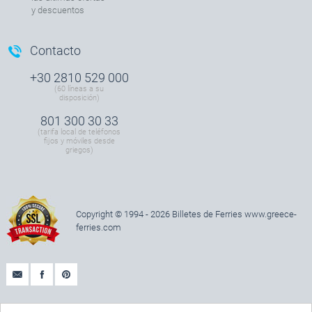
y descuentos
Contacto
+30 2810 529 000
(60 líneas a su
disposición)
801 300 30 33
(tarifa local de teléfonos
fijos y móviles desde
griegos)
Copyright © 1994 - 2026 Billetes de Ferries
www.greece-
ferries.com