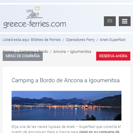
ES
Usted esta aqui:
Billetes de Ferries
/
Operadores Ferry
/
Anek-Superfast
Ferries
/
Camping a Bordo
/
Ancona – Igoumenitsa
MENÚ DE COMPAÑIA
RESERVA AHORA
Camping a Bordo de Ancona a Igoumenitsa
Elija una de las naves lujosas de Anek – Superfast que conecta el
puerto de Ancona en Italia a Grecia para
viajar en su caravana de