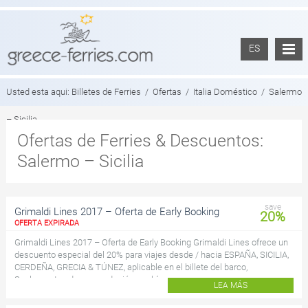
ES
Usted esta aqui:
Billetes de Ferries
/
Ofertas
/
Italia Doméstico
/
Salermo
– Sicilia
Ofertas de Ferries & Descuentos:
Salermo – Sicilia
save
Grimaldi Lines 2017 – Oferta de Early Booking
20%
OFERTA EXPIRADA
Grimaldi Lines 2017 – Oferta de Early Booking Grimaldi Lines ofrece un
descuento especial del 20% para viajes desde / hacia ESPAÑA, SICILIA,
CERDEÑA, GRECIA & TÚNEZ, aplicable en el billete del barco,
Suplementos de acomodación y vehíc...
LEA MÁS