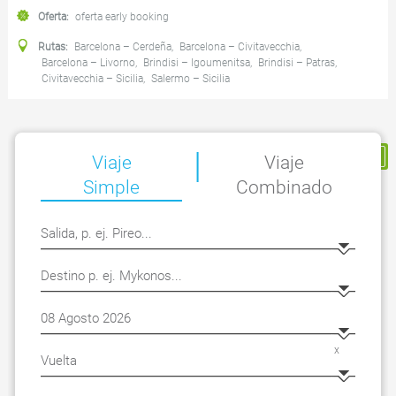
Oferta:
oferta early booking
Rutas:
Barcelona – Cerdeña
,
Barcelona – Civitavecchia
,
Barcelona – Livorno
,
Brindisi – Igoumenitsa
,
Brindisi – Patras
,
Civitavecchia – Sicilia
,
Salermo – Sicilia
|
Mi Reserva
Viaje
Viaje
Simple
Combinado
x