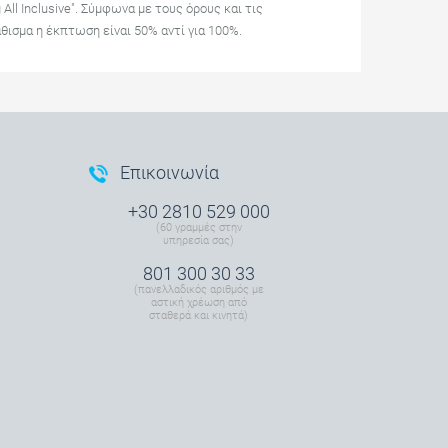
ll Inclusive". Σύμφωνα με τους όρους και τις
θισμα η έκπτωση είναι 50% αντί για 100%.
Επικοινωνία
+30 2810 529 000
(60 γραμμές στην
υπηρεσία σας)
801 300 30 33
(πανελλαδικός αριθμός με
αστική χρέωση από
σταθερά και κινητά)