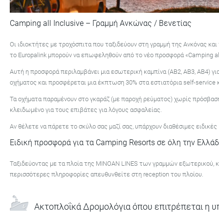
Camping all Inclusive – Γραμμή Ανκώνας / Βενετίας
Οι ιδιοκτήτες με τροχόσπιτα που ταξιδεύουν στη γραμμή της Ανκόνας και τ
το Europalink μπορούν να επωφεληθούν από το νέο προσφορά «Camping all 
Αυτή η προσφορά περιλαμβάνει μια εσωτερική καμπίνα (ΑΒ2, ΑΒ3, ΑΒ4) γι
οχήματος και προσφέρεται μια έκπτωση 30% στα εστιατόρια self-service και
Τα οχήματα παραμένουν στο γκαράζ (με παροχή ρεύματος) χωρίς πρόσβαση 
κλειδωμένο για τους επιβάτες για λόγους ασφαλείας.
Αν θέλετε να πάρετε το σκύλο σας μαζί σας, υπάρχουν διαθέσιμες ειδικές 
Ειδική προσφορά για τα Camping Resorts σε όλη την Ελλά
Ταξιδεύοντας με τα πλοία της MINOAN LINES των γραμμών εξωτερικού, κ
περισσότερες πληροφορίες απευθυνθείτε στη reception του πλοίου.
Ακτοπλοΐκά Δρομολόγια όπου επιτρέπεται η υπ