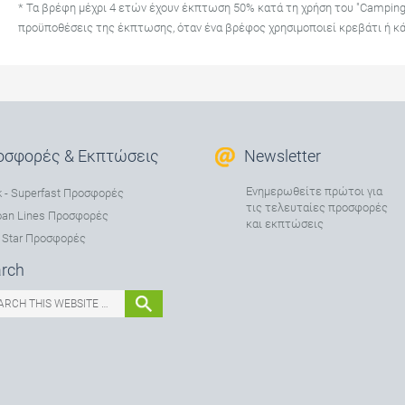
* Τα βρέφη μέχρι 4 ετών έχουν έκπτωση 50% κατά τη χρήση του "Camping A
προϋποθέσεις της έκπτωσης, όταν ένα βρέφος χρησιμοποιεί κρεβάτι ή κά
οσφορές & Εκπτώσεις
Newsletter
Ενημερωθείτε πρώτοι για
 - Superfast Προσφορές
τις τελευταίες προσφορές
oan Lines Προσφορές
και εκπτώσεις
 Star Προσφορές
rch