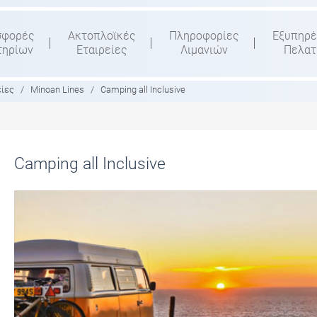
σφορές
Ακτοπλοϊκές
Πληροφορίες
Εξυπηρέ
τηρίων
Εταιρείες
Λιμανιών
Πελα
είες
/
Minoan Lines
/
Camping all Inclusive
Camping all Inclusive