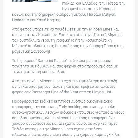
Ιταλίας και Ελλάδας: την Πάτρα, την
Ηγουμενίτσα και την Κέρκυρα,
καθώς και την δημοφιλή διαδρομή μεταξύ Πειραιά (Αθήνα),
Ηράκλειο και Χανιά Κρήτης.
Από φέτος μπορείτε να ταξιδέψετε με την Minoan Lines και
στα νησιά των Κυκλάδων! Επισκεφτείτε την εξωτική Μήλο με
τα κρυστάλλινα νερά, τη γραφική Ίο ή την κοσμοπολίτικη
Μύκονο! Απολαύστε τις διακοπές σας στην όμορφη Πάρο ή στη
μαγευτική Σαντορίνη!
Το highspeed “Santorini Palace” ταξιδεύει με υπηρεσιακή
ταχύτητα 38 κόμβων και σας φέρνει στον προορισμό σας με
ταχύτητα, άνεση και ασφάλεια.
Από την αρχή η Minoan Lines έχει την υψηλότερη κατάταξη
στην ικανοποίηση του πελάτη και έχει βραβευτεί αρκετές
φορές σαν Passenger Line of the Year από τη Lloyd’s List.
Προσφέροντας ειδικές εκπτώσεις, όπως οικογενειακές
προσφορές, την έκπτωση Early booking, έκπτωση για μέλη
αυτοκινητιστικών λεσχών, ειδικές εκπτώσεις για παιδιά, νέους
και ηλικιωμένους, κλπ, η Minoan Lines σας προσφέρει ένα
χαλαρό, συναρπαστικό και αξέχαστο ταξίδι σε λογικές τιμές.
Ταξιδεύοντας με την Minoan Lines έχετε επιπλέον
πλεονεκτήματα, όπως εκπτώσεις για χώρους κάμπινγκ κ.λπ.