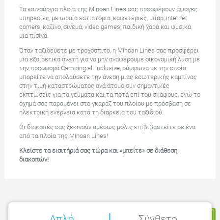
Τα καινούργια πλοία της Minoan Lines σας προσφέρουν άψογες
υπηρεσίες, με ωραία εστιατόρια, καφετέριες, μπαρ, internet
corners, καζίνο, σινεμά, video games, παιδική χαρά και φυσικά
μια πισίνα.
Όταν ταξιδεύετε με τροχόσπιτο, η Minoan Lines σας προσφέρει
μια εξαιρετικά άνετη για να μην αναφέρουμε οικονομική λύση με
την προσφορά Camping all inclusive, σύμφωνα με την οποία
μπορείτε να απολαύσετε την άνεση μιας εσωτερικής καμπίνας
στην τιμή καταστρώματος ανά άτομο συν σημαντικές
εκπτώσεις για τα γεύματα και τα ποτά επί του σκάφους, ενώ το
όχημά σας παραμένει στο γκαράζ του πλοίου με πρόσβαση σε
ηλεκτρική ενέργεια κατά τη διάρκεια του ταξιδιού.
Οι διακοπές σας ξεκινούν αμέσως μόλις επιβιβαστείτε σε ένα
από τα πλοία της Minoan Lines!
Κλείστε τα εισιτήριά σας τώρα και «μπείτε» σε διάθεση
διακοπών!
Η Κράτησή μου
Απλό
Σύνθετο