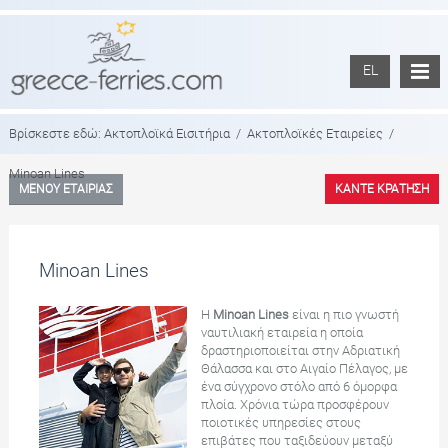
EL
Βρίσκεστε εδώ:
Ακτοπλοϊκά Εισιτήρια
/
Ακτοπλοϊκές Εταιρείες
/
Minoan Lines
ΜΕΝΟΥ ΕΤΑΙΡΙΑΣ
ΚΑΝΤΕ ΚΡΑΤΗΣΗ
Minoan Lines
Η
Minoan Lines
είναι η πιο γνωστή
ναυτιλιακή εταιρεία η οποία
δραστηριοποιείται στην Αδριατική
Θάλασσα και στο Αιγαίο Πέλαγος, με
ένα σύγχρονο στόλο από 6 όμορφα
πλοία. Χρόνια τώρα προσφέρουν
ποιοτικές υπηρεσίες στους
επιβάτες που ταξιδεύουν μεταξύ