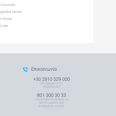
di Euromed
perfast Ferries
t Ferries
 Lines
Επικοινωνία
+30 2810 529 000
(60 γραμμές στην
υπηρεσία σας)
801 300 30 33
(πανελλαδικός αριθμός με
αστική χρέωση από
σταθερά και κινητά)