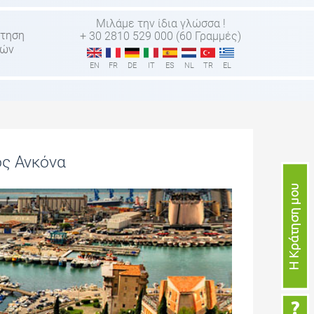
Μιλάμε την ίδια γλώσσα !
τηση
+ 30 2810 529 000 (60 Γραμμές)
τών
EN
FR
DE
IT
ES
NL
TR
EL
ος Ανκόνα