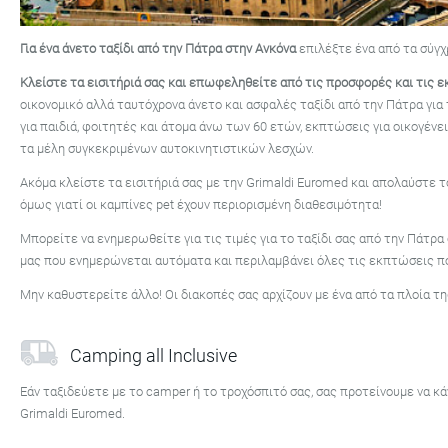
Για ένα άνετο ταξίδι από την Πάτρα στην Ανκόνα
επιλέξτε ένα από τα σύγχ
Κλείστε τα εισιτήριά σας και επωφεληθείτε από τις προσφορές και τις 
οικονομικό αλλά ταυτόχρονα άνετο και ασφαλές ταξίδι από την Πάτρα γι
για παιδιά, φοιτητές και άτομα άνω των 60 ετών, εκπτώσεις για οικογένε
τα μέλη συγκεκριμένων αυτοκινητιστικών λεσχών.
Ακόμα κλείστε τα εισιτήριά σας με την Grimaldi Euromed και απολαύστε το
όμως γιατί οι καμπίνες pet έχουν περιορισμένη διαθεσιμότητα!
Μπορείτε να ενημερωθείτε για τις τιμές για το ταξίδι σας από την Πάτρ
μας που ενημερώνεται αυτόματα και περιλαμβάνει όλες τις εκπτώσεις πο
Μην καθυστερείτε άλλο! Οι διακοπές σας αρχίζουν με ένα από τα πλοία τη
Camping all Inclusive
Εάν ταξιδεύετε με το camper ή το τροχόσπιτό σας, σας προτείνουμε να κά
Grimaldi Euromed.