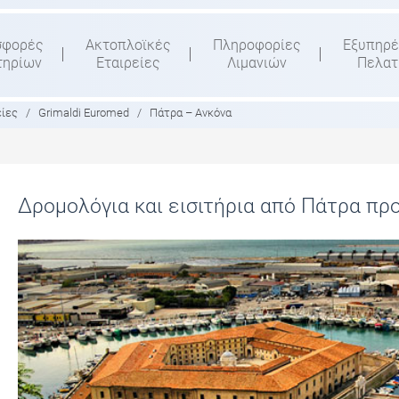
σφορές
Ακτοπλοϊκές
Πληροφορίες
Εξυπηρέ
τηρίων
Εταιρείες
Λιμανιών
Πελα
είες
/
Grimaldi Euromed
/
Πάτρα – Ανκόνα
Δρομολόγια και εισιτήρια από Πάτρα πρ