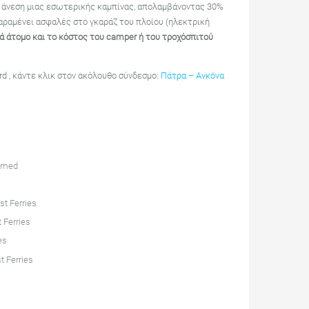
ην άνεση μιας εσωτερικής καμπίνας, απολαμβάνοντας 30%
παραμένει ασφαλές στο γκαράζ του πλοίου (ηλεκτρική
 άτομο και το κόστος του camper ή του τροχόσπιτού
d , κάντε κλικ στον ακόλουθο σύνδεσμο:
Πάτρα – Ανκόνα
romed
s
t Ferries
 Ferries
es
t Ferries