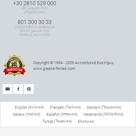
+30 2810 529 000
(60 γραμμές στην
υπηρεσία σας)
801 300 30 33
(πανελλαδικός αριθμός με
αστική χρέωση από
σταθερά και κινητά)
Copyright © 1994 - 2026 Ακτοπλοϊκά Εισιτήρια
www.greece-ferries.com
Αγγλικα
Γαλλικα
Γερμανικα
English
Français
Deutsch
(
)
(
)
(
)
Ιταλικα
Ισπανικα
Ολλανδικα
Italiano
Español
Nederlands
(
)
(
)
(
)
Τουρκικα
Türkçe
Ελληνικα
(
)