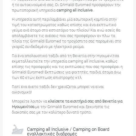
ή το αυτοκινούμενό σας, Οι Grimaldi Euromed προσφέρουν την
πρωτοποριακή υπηρεσία
camping all inclusive
.
Η υπηρεσία αυτή περιλαμβάνει μία εσωτερική καμπίνα στην
τιμή του καταστρώματος καθώς επίσης και ένα εκπτωτικό
γεύμα ανά άτομο στο εστιατόριο του πλοίου! Και ενώ εσείς θα
απολαμβάνετε τις ανέσεις που σας προσφέρουν εν πλω τα
πλοία της Grimaldi Euromed το τροχόσπιτο σας παραμένει στο
γκαράζ συνδεδεμένο με ηλεκτρικό ρεύμα.
Για ένα απολαυστικό ταξίδι από τη Βενετία στην Ηγουμενίτσα
εκμεταλλευτείτε την υπηρεσία camping all inclusive, καθώς
επίσης τις προσφορές και τις εκπτώσεις που σας προσφέρει η
Grimaldi Euromed! Εκπτώσεις για φοιτητές, παιδιά, άτομα άνω
των 60 ετών, έκπτωση επιστροφής κτλ
Γιατί ένα άνετο ταξίδι δεν χρειάζεται μπορεί να είναι
οικονομικό!
Μπορείτε λοιπόν να
κλείσετε τα εισιτήριά σας από Βενετία για
Ηγουμενίτσα
με την Grimaldi Euromed και ξεκινήστε τις
διακοπές σας με τον καλύτερο δυνατό τρόπο.
Camping all Inclusive / Camping on Board
εναλλακτικές διαδρομές