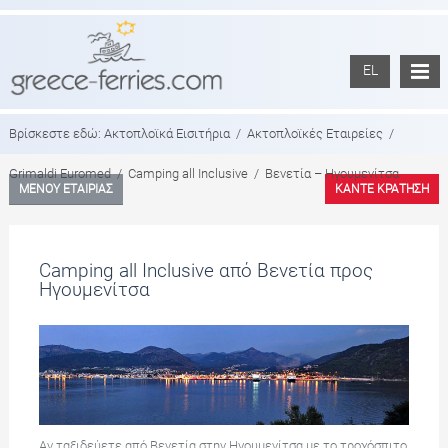
EL
Βρίσκεστε εδώ:
Ακτοπλοϊκά Εισιτήρια
/
Ακτοπλοϊκές Εταιρείες
/
Grimaldi Euromed
/
Camping all Inclusive
/
Βενετία – Ηγουμενίτσα
ΜΕΝΟΥ ΕΤΑΙΡΙΑΣ
ΚΑΝΤΕ ΚΡΑΤΗΣΗ
Camping all Inclusive από Βενετία προς
Ηγουμενίτσα
Αν ταξιδεύετε από Βενετία στην Ηγουμενίτσα με το τροχόσπιτο