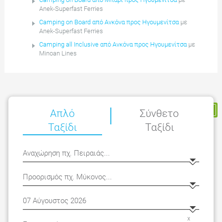
Anek-Superfast Ferries
Camping on Board από Ανκόνα προς Ηγουμενίτσα
με
Anek-Superfast Ferries
Camping all Inclusive από Ανκόνα προς Ηγουμενίτσα
με
Minoan Lines
|
Η Κράτησή μου
Απλό
Σύνθετο
Ταξίδι
Ταξίδι
x