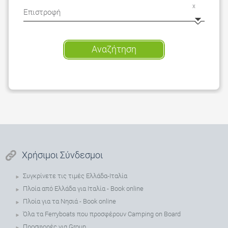
x
Αναζήτηση
Χρήσιμοι Σύνδεσμοι
Συγκρίνετε τις τιμές Ελλάδα-Ιταλία
Πλοία από Ελλάδα για Ιταλία - Book online
Πλοία για τα Νησιά - Book online
Όλα τα Ferryboats που προσφέρουν Camping on Board
Προσφορές για Group