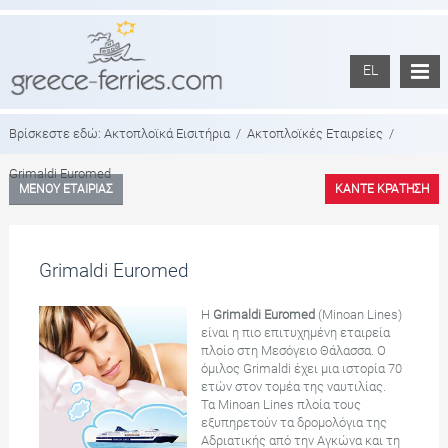
EL
Βρίσκεστε εδώ:
Ακτοπλοϊκά Εισιτήρια
/
Ακτοπλοϊκές Εταιρείες
/
Grimaldi Euromed
ΜΕΝΟΥ ΕΤΑΙΡΙΑΣ
ΚΑΝΤΕ ΚΡΑΤΗΣΗ
Grimaldi Euromed
Η
Grimaldi Euromed
(Minoan Lines)
είναι η πιο επιτυχημένη εταιρεία
πλοίο στη Μεσόγειο Θάλασσα. Ο
όμιλος Grimaldi έχει μια ιστορία 70
ετών στον τομέα της ναυτιλίας.
Τα Minoan Lines πλοία τους
εξυπηρετούν τα δρομολόγια της
Αδριατικής από την Αγκώνα και τη