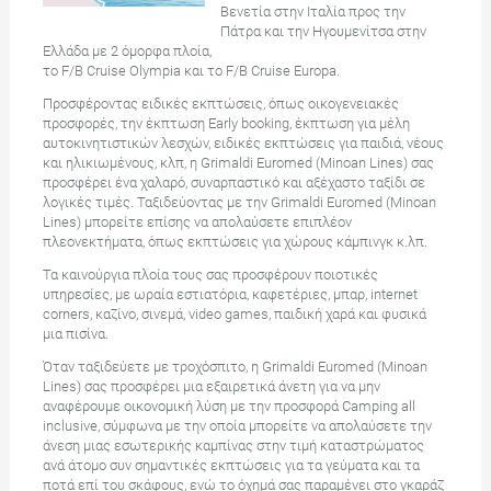
Βενετία στην Ιταλία προς την
Πάτρα και την Ηγουμενίτσα στην
Ελλάδα με 2 όμορφα πλοία,
το F/B Cruise Olympia και το F/B Cruise Europa.
Προσφέροντας ειδικές εκπτώσεις, όπως οικογενειακές
προσφορές, την έκπτωση Early booking, έκπτωση για μέλη
αυτοκινητιστικών λεσχών, ειδικές εκπτώσεις για παιδιά, νέους
και ηλικιωμένους, κλπ, η Grimaldi Euromed (Minoan Lines) σας
προσφέρει ένα χαλαρό, συναρπαστικό και αξέχαστο ταξίδι σε
λογικές τιμές. Ταξιδεύοντας με την Grimaldi Euromed (Minoan
Lines) μπορείτε επίσης να απολαύσετε επιπλέον
πλεονεκτήματα, όπως εκπτώσεις για χώρους κάμπινγκ κ.λπ.
Τα καινούργια πλοία τους σας προσφέρουν ποιοτικές
υπηρεσίες, με ωραία εστιατόρια, καφετέριες, μπαρ, internet
corners, καζίνο, σινεμά, video games, παιδική χαρά και φυσικά
μια πισίνα.
Όταν ταξιδεύετε με τροχόσπιτο, η Grimaldi Euromed (Minoan
Lines) σας προσφέρει μια εξαιρετικά άνετη για να μην
αναφέρουμε οικονομική λύση με την προσφορά Camping all
inclusive, σύμφωνα με την οποία μπορείτε να απολαύσετε την
άνεση μιας εσωτερικής καμπίνας στην τιμή καταστρώματος
ανά άτομο συν σημαντικές εκπτώσεις για τα γεύματα και τα
ποτά επί του σκάφους, ενώ το όχημά σας παραμένει στο γκαράζ