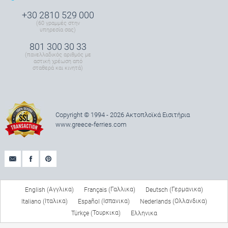
+30 2810 529 000
(60 γραμμές στην
υπηρεσία σας)
801 300 30 33
(πανελλαδικός αριθμός με
αστική χρέωση από
σταθερά και κινητά)
Copyright © 1994 - 2026 Ακτοπλοϊκά Εισιτήρια
www.greece-ferries.com
Αγγλικα
Γαλλικα
Γερμανικα
English
Français
Deutsch
(
)
(
)
(
)
Ιταλικα
Ισπανικα
Ολλανδικα
Italiano
Español
Nederlands
(
)
(
)
(
)
Τουρκικα
Türkçe
Ελληνικα
(
)