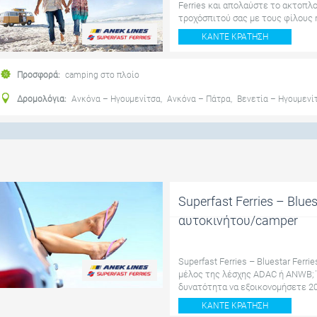
Ferries και απολαύστε το ακτοπλο
τροχόσπιτού σας με τους φίλους ή 
ΚΆΝΤΕ ΚΡΆΤΗΣΗ
Προσφορά:
camping στο πλοίο
Δρομολόγια:
Ανκόνα – Ηγουμενίτσα
,
Ανκόνα – Πάτρα
,
Βενετία – Ηγουμενί
Superfast Ferries – Blu
αυτοκινήτου/camper
Superfast Ferries – Bluestar Fer
μέλος της λέσχης ADAC ή ANWB; 
δυνατότητα να εξοικονομήσετε 20
ΚΆΝΤΕ ΚΡΆΤΗΣΗ