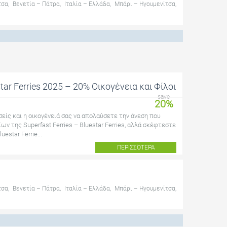
τσα
,
Βενετία – Πάτρα
,
Ιταλία – Ελλάδα
,
Μπάρι – Ηγουμενίτσα
,
star Ferries 2025 – 20% Οικογένεια και Φίλοι
save
20%
είς και η οικογένειά σας να απολαύσετε την άνεση που
ν της Superfast Ferries – Bluestar Ferries, αλλά σκέφτεστε
uestar Ferrie...
ΠΕΡΙΣΣΌΤΕΡΑ
τσα
,
Βενετία – Πάτρα
,
Ιταλία – Ελλάδα
,
Μπάρι – Ηγουμενίτσα
,