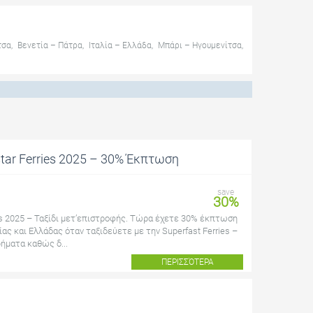
τσα
,
Βενετία – Πάτρα
,
Ιταλία – Ελλάδα
,
Μπάρι – Ηγουμενίτσα
,
estar Ferries 2025 – 30% Έκπτωση
save
30%
ries 2025 – Ταξίδι μετ’επιστροφής. Τώρα έχετε 30% έκπτωση
ίας και Ελλάδας όταν ταξιδεύετε με την Superfast Ferries –
ρήματα καθώς δ...
ΠΕΡΙΣΣΌΤΕΡΑ