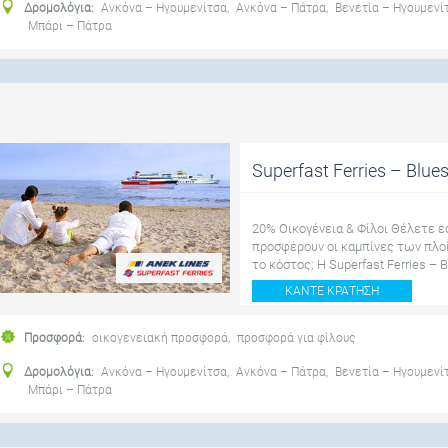
Δρομολόγια:
Ανκόνα – Ηγουμενίτσα
,
Ανκόνα – Πάτρα
,
Βενετία – Ηγουμενί
Μπάρι – Πάτρα
Superfast Ferries – Blue
20% Οικογένεια & Φίλοι Θέλετε εσ
προσφέρουν οι καμπίνες των πλοίω
το κόστος; Η Superfast Ferries – Bl
ΚΆΝΤΕ ΚΡΆΤΗΣΗ
Προσφορά:
οικογενειακή προσφορά
,
προσφορά για φίλους
Δρομολόγια:
Ανκόνα – Ηγουμενίτσα
,
Ανκόνα – Πάτρα
,
Βενετία – Ηγουμενί
Μπάρι – Πάτρα