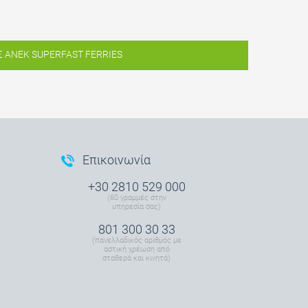
Σ
ANEK SUPERFAST FERRIES
Επικοινωνία
+30 2810 529 000
(60 γραμμές στην
υπηρεσία σας)
801 300 30 33
(πανελλαδικός αριθμός με
αστική χρέωση από
σταθερά και κινητά)