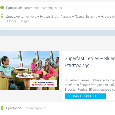
Προσφορά:
automobile - camping clubs
Δρομολόγια:
Ανκόνα – Ηγουμενίτσα
,
Ανκόνα – Πάτρα
,
Βενετία – Ηγουμενί
Μπάρι – Πάτρα
Superfast Ferries – Blu
Επιστροφής
Superfast Ferries – Bluestar Fer
σε όλα τα δρομολόγια μεταξύ Ιταλ
Bluestar Ferries. Εξοικονομήστε χ
ΚΆΝΤΕ ΚΡΆΤΗΣΗ
Προσφορά:
μετ'επιστροφής