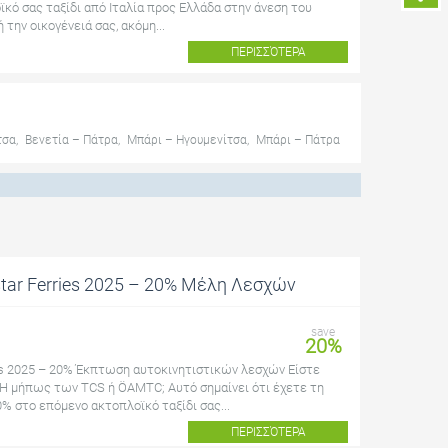
ϊκό σας ταξίδι από Ιταλία προς Ελλάδα στην άνεση του
την οικογένειά σας, ακόμη...
ΠΕΡΙΣΣΌΤΕΡΑ
τσα
,
Βενετία – Πάτρα
,
Μπάρι – Ηγουμενίτσα
,
Μπάρι – Πάτρα
estar Ferries 2025 – 20% Μέλη Λεσχών
save
20%
ries 2025 – 20% Έκπτωση αυτοκινητιστικών λεσχών Είστε
Ή μήπως των TCS ή ÖAMTC; Αυτό σημαίνει ότι έχετε τη
% στο επόμενο ακτοπλοϊκό ταξίδι σας...
ΠΕΡΙΣΣΌΤΕΡΑ