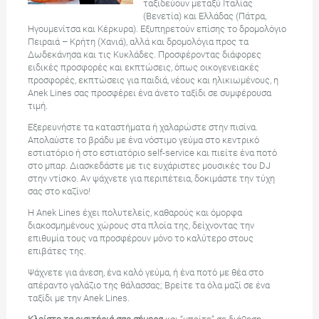
ταξιδεύουν μεταξύ Ιταλίας
(Βενετία) και Ελλάδας (Πάτρα,
Ηγουμενίτσα και Κέρκυρα). Εξυπηρετούν επίσης το δρομολόγιο
Πειραιά – Κρήτη (Χανιά), αλλά και δρομολόγια προς τα
Δωδεκάνησα και τις Κυκλάδες. Προσφέροντας διάφορες
ειδικές προσφορές και εκπτώσεις, όπως οικογενειακές
προσφορές, εκπτώσεις για παιδιά, νέους και ηλικιωμένους, η
Anek Lines σας προσφέρει ένα άνετο ταξίδι σε συμφέρουσα
τιμή.
Εξερευνήστε τα καταστήματα ή χαλαρώστε στην πισίνα.
Απολαύστε το βράδυ με ένα νόστιμο γεύμα στο κεντρικό
εστιατόριο ή στο εστιατόριο self-service και πιείτε ένα ποτό
στο μπαρ. Διασκεδάστε με τις ευχάριστες μουσικές του DJ
στην ντίσκο. Αν ψάχνετε για περιπέτεια, δοκιμάστε την τύχη
σας στο καζίνο!
Η Αnek Lines έχει πολυτελείς, καθαρούς και όμορφα
διακοσμημένους χώρους στα πλοία της, δείχνοντας την
επιθυμία τους να προσφέρουν μόνο το καλύτερο στους
επιβάτες της.
Ψάχνετε για άνεση, ένα καλό γεύμα, ή ένα ποτό με θέα στο
απέραντο γαλάζιο της θάλασσας; Βρείτε τα όλα μαζί σε ένα
ταξίδι με την Αnek Lines.