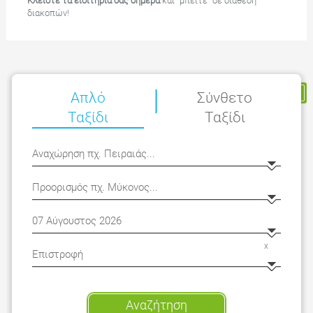
Κλείστε τα εισιτήριά σας σήμερα
και “μπείτε” σε διάθεση
διακοπών!
|
Η Κράτησή μου
Απλό
Σύνθετο
Ταξίδι
Ταξίδι
x
Αναζήτηση