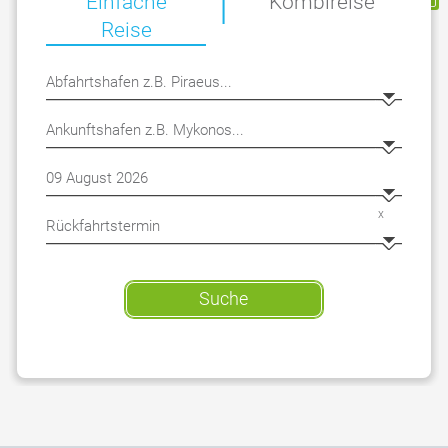
|
Einfache
Kombireise
Reise
x
Suche