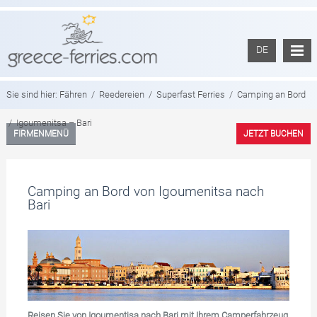
DE
Sie sind hier:
Fähren
/
Reedereien
/
Superfast Ferries
/
Camping an Bord
/
Igoumenitsa – Bari
FIRMENMENÜ
JETZT BUCHEN
Camping an Bord von Igoumenitsa nach
Bari
Reisen Sie von Igoumentisa nach Bari mit Ihrem Camperfahrzeug