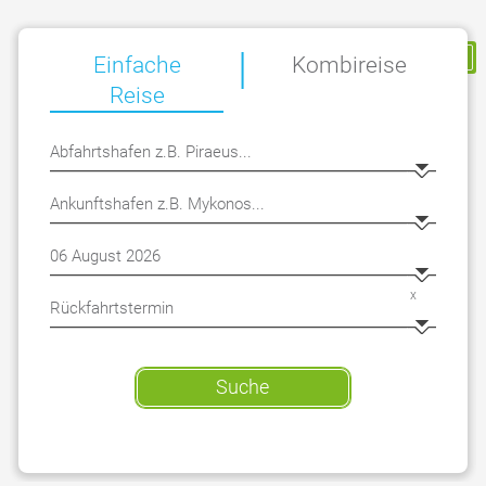
|
Meine Reservierung
Einfache
Kombireise
Reise
x
Suche