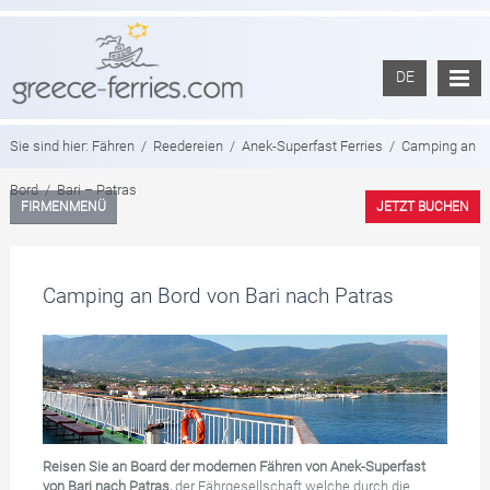
DE
Sie sind hier:
Fähren
/
Reedereien
/
Anek-Superfast Ferries
/
Camping an
Bord
/
Bari – Patras
FIRMENMENÜ
JETZT BUCHEN
Camping an Bord von Bari nach Patras
Reisen Sie an Board der modernen Fähren von Anek-Superfast
von Bari nach Patras,
der Fährgesellschaft welche durch die